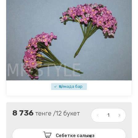
Қоймада бар
8 736
тенге /12 букет
Себетке салыңыз