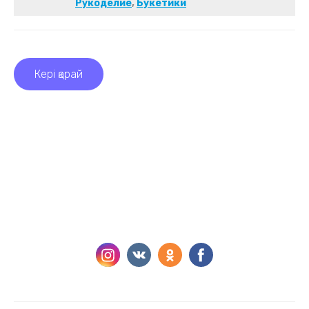
Рукоделие
,
Букетики
Кері қарай