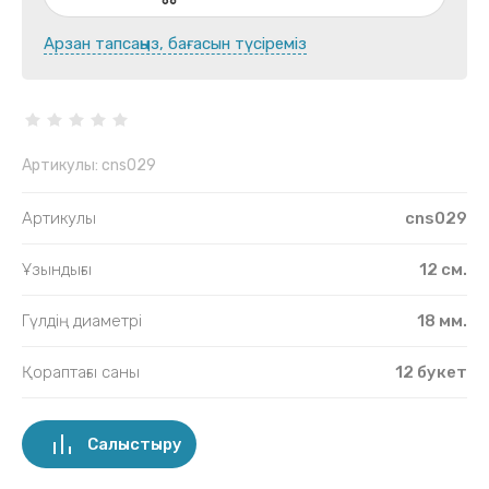
Арзан тапсаңыз, бағасын түсіреміз
Артикулы:
cns029
Артикулы
cns029
Ұзындығы
12 см.
Гүлдің диаметрі
18 мм.
Қораптағы саны
12 букет
Салыстыру