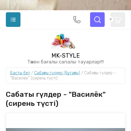
0
MK-STYLE
Төмен бағалы сапалы тауарлар!!!
Басты бет
 / 
Сабақты гүлдер (бұтақты)
 / 
Сабақты гүлдер - 
"Василёк" (сирень түсті)
Сабақты гүлдер - "Василёк"
(сирень түсті)