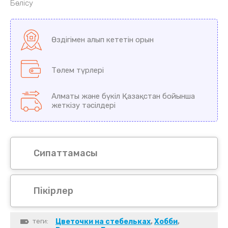
Бөлісу
Өздігімен алып кететін орын
Төлем түрлері
Алматы және бүкіл Қазақстан бойынша
жеткізу тәсілдері
Сипаттамасы
Пікірлер
теги:
Цветочки на стебельках
,
Хобби
,