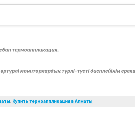
бебап термоаппликация.
ртүрлі мониторлардың түрлі-түсті дисплейінің ерекш
маты
,
Купить термоаппликация в Алматы