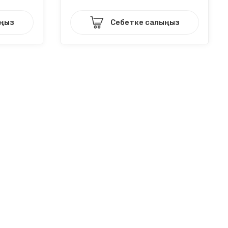
ыңыз
Себетке салыңыз