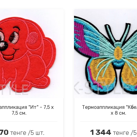
ппликация "Ит" - 7,5 х
Термоаппликация "Көбел
7,5 см.
х 8 см.
70
1 344
тенге /5 шт.
тенге /5