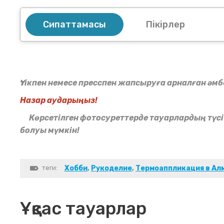
Сипаттамасы
Пікірлер
Үтікпен немесе пресспен жапсыруға арналған әм
Назар аударыңыз!
Көрсетілген фотосуреттерде тауарлардың түсі ә
болуы мүмкін!
теги:
Хобби
,
Рукоделие
,
Термоаппликация в Ал
Ұқсас тауарлар