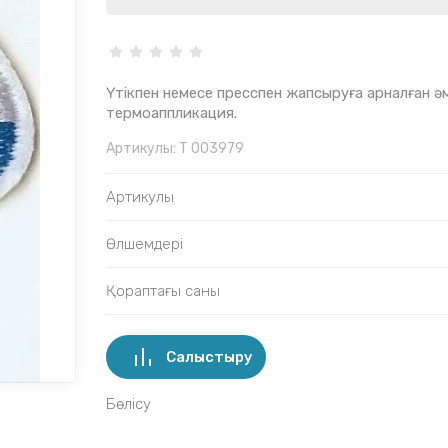
Үтікпен немесе пресспен жапсыруға арналған ә
термоаппликация.
Артикулы:
T 003979
Артикулы
Өлшемдері
Қораптағы саны
Салыстыру
Бөлісу