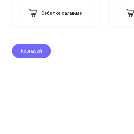
Себетке салыңыз
Кері қарай