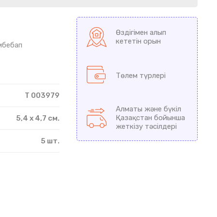
Өздігімен алып
кететін орын
мбебап
Төлем түрлері
T 003979
Алматы және бүкіл
Қазақстан бойынша
5,4 х 4,7 см.
жеткізу тәсілдері
5 шт.