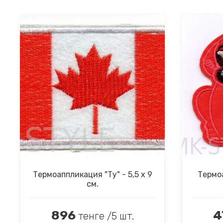
Термоаппликация "Ту" - 5,5 х 9
Термоа
см.
896
4
тенге /5 шт.