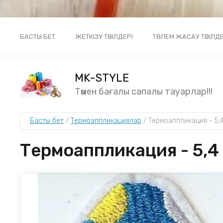
БАСТЫ БЕТ
ЖЕТКІЗУ ТӘСІЛДЕРІ
ТӨЛЕМ ЖАСАУ ТӘСІЛДЕ
MK-STYLE
Төмен бағалы сапалы тауарлар!!!
Басты бет
 / 
Термоаппликациялар
 / 
Термоаппликация - 5,4 
Термоаппликация - 5,4 х