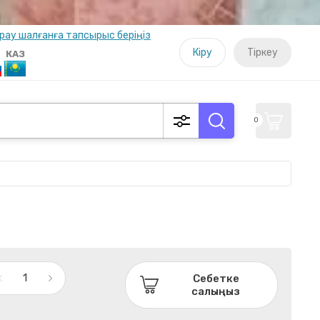
ырау шалғанға тапсырыс беріңіз
Кіру
Тіркеу
КАЗ
0
Себетке
салыңыз