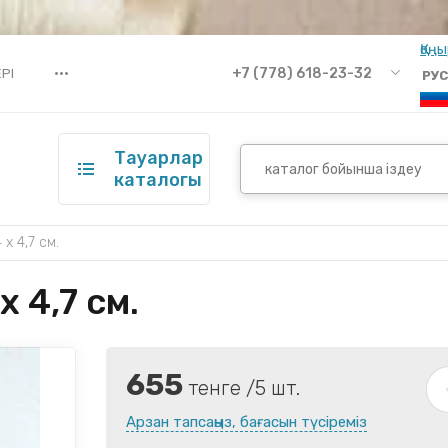
Қоң
•••
+7 (778) 618-23-32
РІ
РУС
Тауарлар
каталогы
х 4,7 см.
 4,7 см.
655
тенге /5 шт.
Арзан тапсаңыз, бағасын түсіреміз