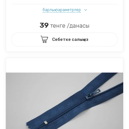
барлық параметрлер
39
тенге /данасы
Себетке салыңыз