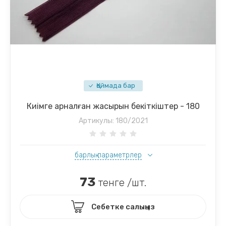
Қоймада бар
Киімге арналған жасырын бекіткіштер - 180
Артикулы:
180/2021
барлық параметрлер
73
тенге /шт.
Себетке салыңыз