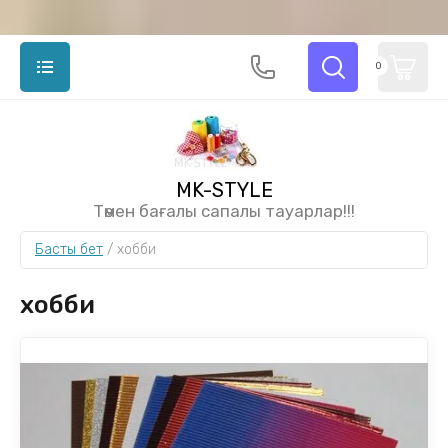
0
MK-STYLE
Төмен бағалы сапалы тауарлар!!!
Басты бет
 / 
хобби
хобби