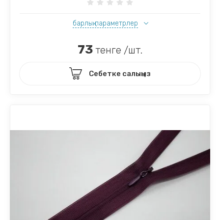
барлық параметрлер
73
тенге /шт.
Себетке салыңыз