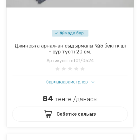
Қоймада бар
Джинсыға арналған сыдырмалы №5 бекіткіші
- сұр түсті 20 см.
Артикулы:
mt01/0524
барлық параметрлер
84
тенге /данасы
Себетке салыңыз