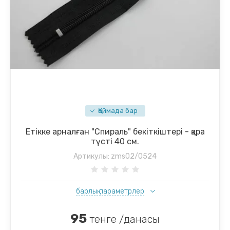
Қоймада бар
Етікке арналған "Спираль" бекіткіштері - қара
түсті 40 см.
Артикулы:
zms02/0524
барлық параметрлер
95
тенге /данасы