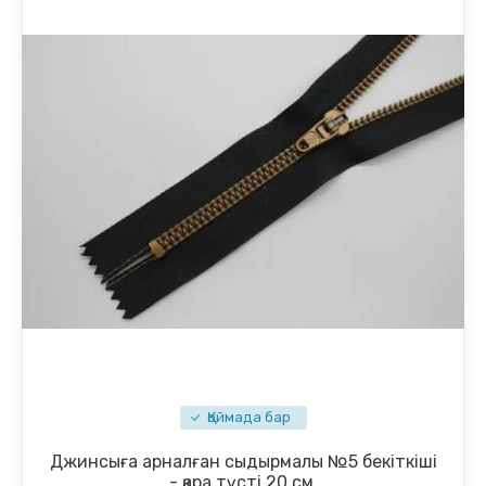
Қоймада бар
Джинсыға арналған сыдырмалы №5 бекіткіші
- қара түсті 20 см.