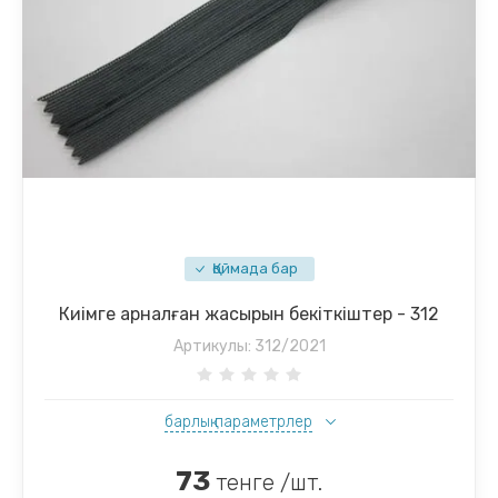
Қоймада бар
Киімге арналған жасырын бекіткіштер - 312
Артикулы:
312/2021
барлық параметрлер
73
тенге /шт.