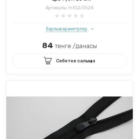
Артикулы:
mt02/0524
барлық параметрлер
84
тенге /данасы
Себетке салыңыз