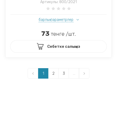
Артикулы:
800/2021
барлық параметрлер
73
тенге /шт.
Себетке салыңыз
1
2
3
...