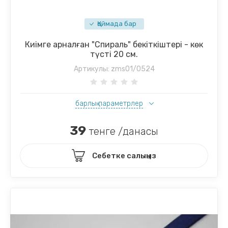
Қоймада бар
Киімге арналған "Спираль" бекіткіштері - көк
түсті 20 см.
Артикулы:
zms01/0524
барлық параметрлер
39
тенге /данасы
Себетке салыңыз