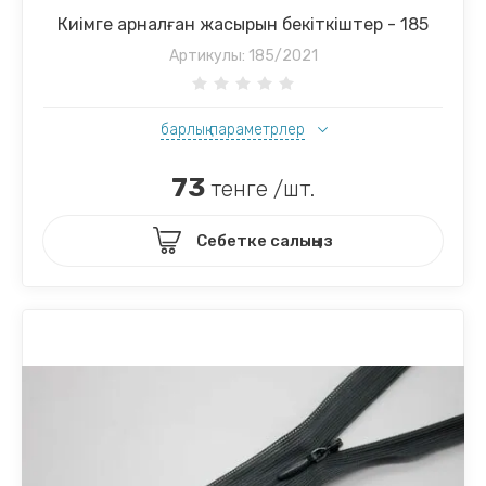
Киімге арналған жасырын бекіткіштер - 185
Артикулы:
185/2021
барлық параметрлер
73
тенге /шт.
Себетке салыңыз