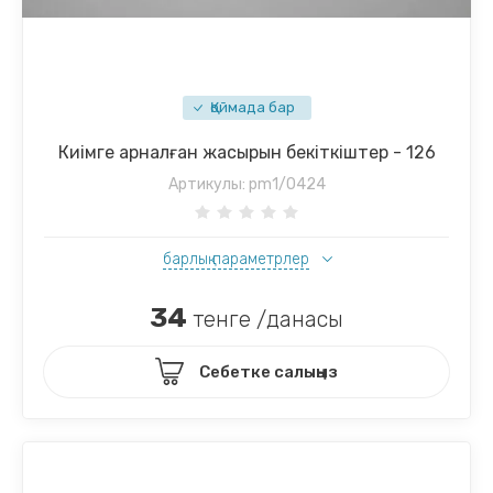
Қоймада бар
Киімге арналған жасырын бекіткіштер - 126
Артикулы:
pm1/0424
барлық параметрлер
34
тенге /данасы
Себетке салыңыз