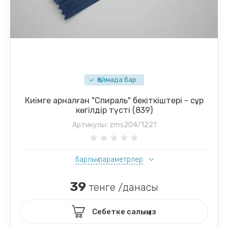
Қоймада бар
Киімге арналған "Спираль" бекіткіштері - сұр
көгілдір түсті (839)
Артикулы:
zms204/1221
барлық параметрлер
39
тенге /данасы
Себетке салыңыз