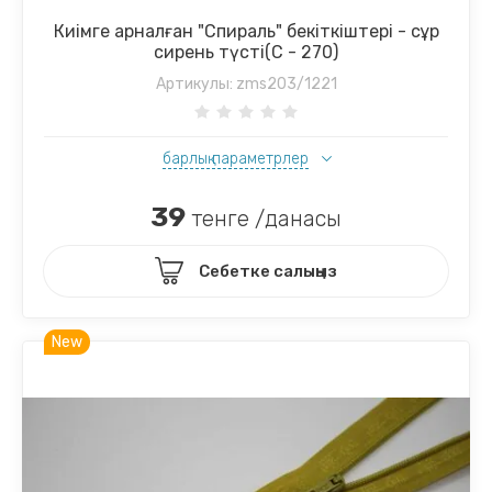
Киімге арналған "Спираль" бекіткіштері - сұр
сирень түсті(С - 270)
Артикулы:
zms203/1221
барлық параметрлер
39
тенге /данасы
Себетке салыңыз
New