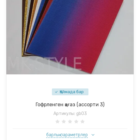
Қоймада бар
Гофрленген қағаз (ассорти 3)
Артикулы:
gb03
барлық параметрлер