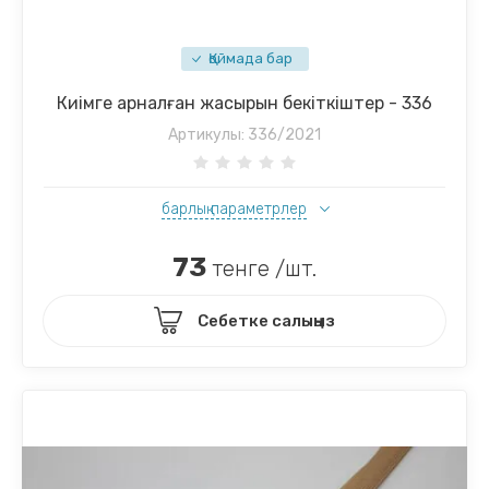
Қоймада бар
Киімге арналған жасырын бекіткіштер - 336
Артикулы:
336/2021
барлық параметрлер
73
тенге /шт.
Себетке салыңыз