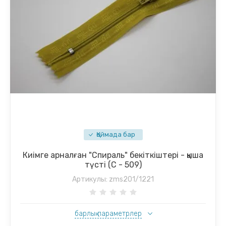
Қоймада бар
Киімге арналған "Спираль" бекіткіштері - қыша
түсті (С - 509)
Артикулы:
zms201/1221
барлық параметрлер