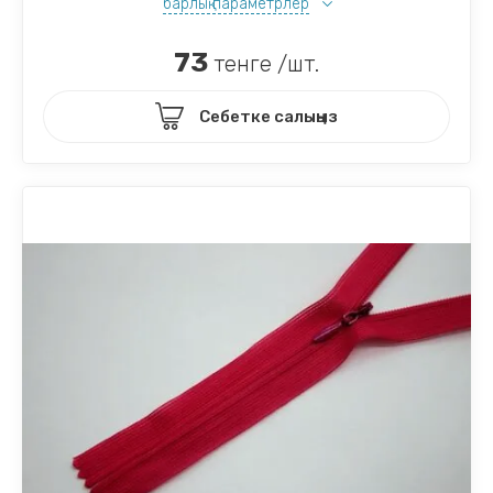
барлық параметрлер
73
тенге /шт.
Себетке салыңыз