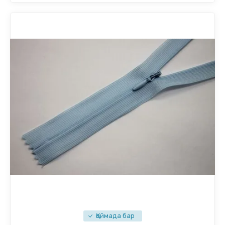
Қоймада бар