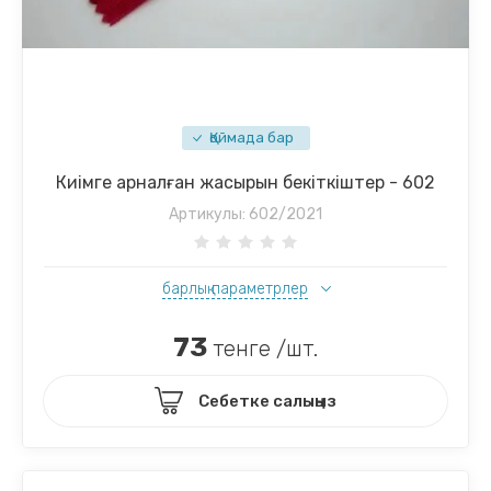
Қоймада бар
Киімге арналған жасырын бекіткіштер - 602
Артикулы:
602/2021
барлық параметрлер
73
тенге /шт.
Себетке салыңыз