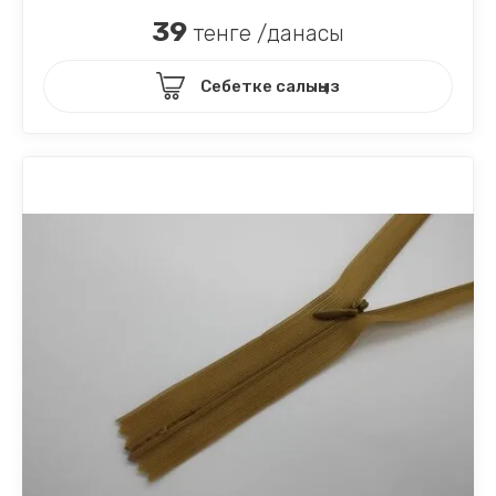
39
тенге /данасы
Себетке салыңыз