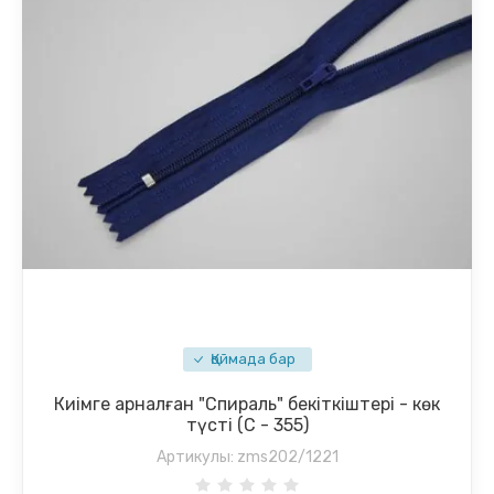
Қоймада бар
Киімге арналған "Спираль" бекіткіштері - көк
түсті (С - 355)
Артикулы:
zms202/1221