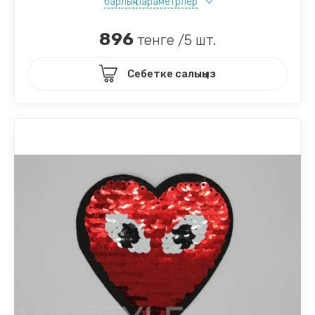
барлық параметрлер
896
тенге /5 шт.
Себетке салыңыз