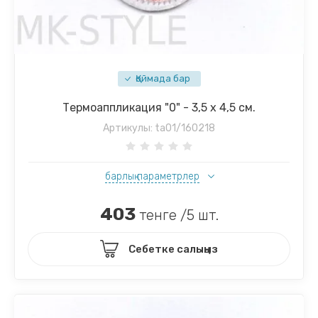
Қоймада бар
Термоаппликация "0" - 3,5 х 4,5 см.
Артикулы:
ta01/160218
барлық параметрлер
403
тенге /5 шт.
Себетке салыңыз