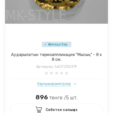
Қоймада бар
Аударылатын термоаппликация "Мысық" - 8 х
8 см.
Артикулы:
ta07/250319
барлық параметрлер
896
тенге /5 шт.
Себетке салыңыз