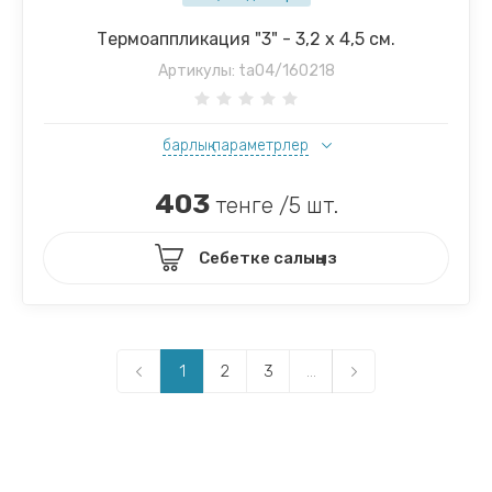
Термоаппликация "3" - 3,2 х 4,5 см.
Артикулы:
ta04/160218
барлық параметрлер
403
тенге /5 шт.
Себетке салыңыз
1
2
3
...