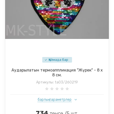
Қоймада бар
Аударылатын термоаппликация "Жүрек" - 8 х
8 см.
Артикулы:
ta03/260219
барлық параметрлер
734
тенге /5 шт.