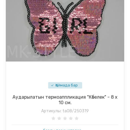
Қоймада бар
Аударылатын термоаппликация "Көбелек" - 8 х
10 см.
Артикулы:
ta08/250319