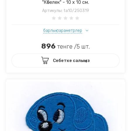
"Көбелек" - 10 х 10 см.
Артикулы:
ta10/250319
барлық параметрлер
896
тенге /5 шт.
Себетке салыңыз