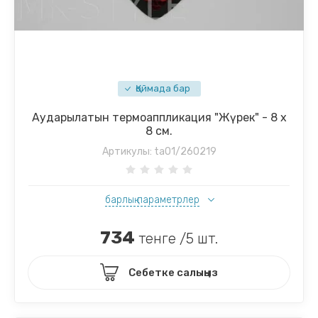
Қоймада бар
Аударылатын термоаппликация "Жүрек" - 8 х
8 см.
Артикулы:
ta01/260219
барлық параметрлер
734
тенге /5 шт.
Себетке салыңыз