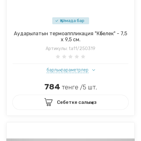
Қоймада бар
Аударылатын термоаппликация "Көбелек" - 7,5
х 9,5 см.
Артикулы:
ta11/250319
барлық параметрлер
784
тенге /5 шт.
Себетке салыңыз