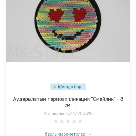
Қоймада бар
Аударылатын термоаппликация "Смайлик" - 8
см.
Артикулы:
ta14/250319
барлық параметрлер