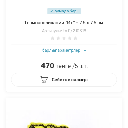
Қоймада бар
Термоаппликации "Ит" - 7,5 х 7,5 см.
Артикулы:
ta11/210318
барлық параметрлер
470
тенге /5 шт.
Себетке салыңыз