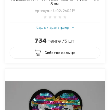
8 см.
Артикулы:
ta02/260219
барлық параметрлер
734
тенге /5 шт.
Себетке салыңыз