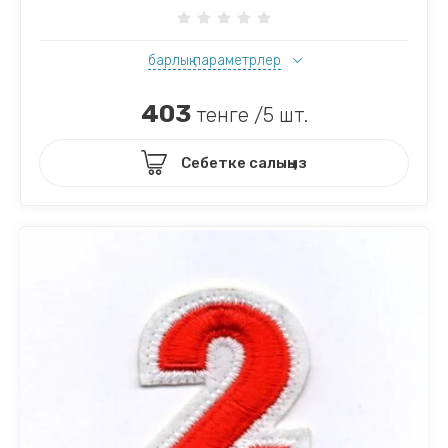
барлық параметрлер
403
тенге /5 шт.
Себетке салыңыз