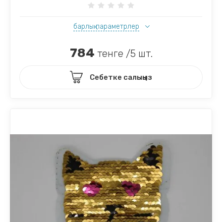
барлық параметрлер
784
тенге /5 шт.
Себетке салыңыз