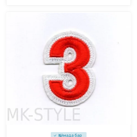
Қоймада бар