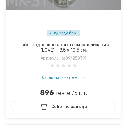
Қоймада бар
Пайеткадан жасалған термоаппликация
"LOVE" - 8,5 х 10,5 см.
Артикулы:
ta09/250319
барлық параметрлер
896
тенге /5 шт.
Себетке салыңыз