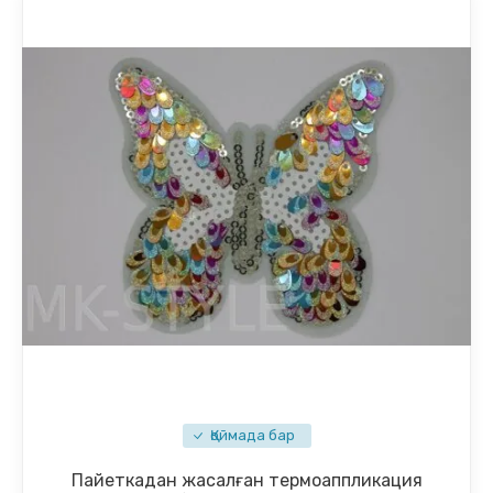
Қоймада бар
Пайеткадан жасалған термоаппликация