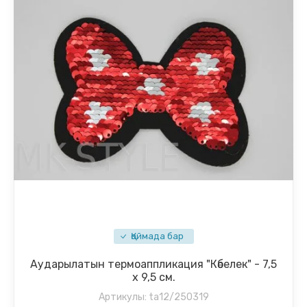
Қоймада бар
Аударылатын термоаппликация "Көбелек" - 7,5
х 9,5 см.
Артикулы:
ta12/250319