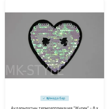
Қоймада бар
Аударылатын термоаппликация "Жүрек" - 8 х