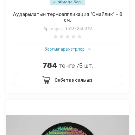
Қоймада бар
Аударылатын термоаппликация "Смайлик" - 8
см.
Артикулы:
ta13/250319
барлық параметрлер
784
тенге /5 шт.
Себетке салыңыз