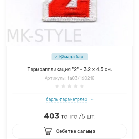
Қоймада бар
Термоаппликация "2" - 3,2 х 4,5 см.
Артикулы:
ta03/160218
барлық параметрлер
403
тенге /5 шт.
Себетке салыңыз