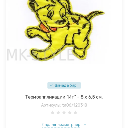
Қоймада бар
Термоаппликации "Ит" - 8 х 6,5 см.
Артикулы:
ta06/120318
барлық параметрлер