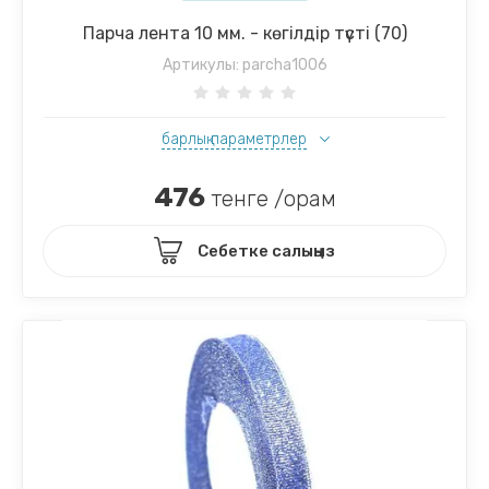
Парча лента 10 мм. - көгілдір түсті (70)
Артикулы:
parcha1006
барлық параметрлер
476
тенге /орам
Себетке салыңыз