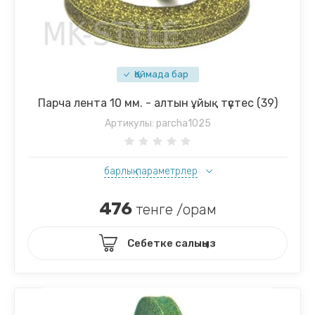
Қоймада бар
Парча лента 10 мм. - алтын ұйық түстес (39)
Артикулы:
parcha1025
барлық параметрлер
476
тенге /орам
Себетке салыңыз