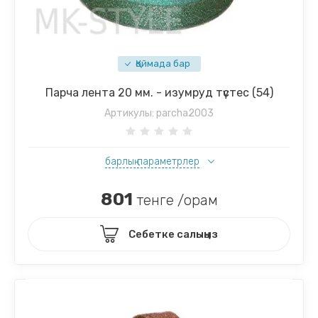
Қоймада бар
Парча лента 20 мм. - изумруд түстес (54)
Артикулы:
parcha2003
барлық параметрлер
801
тенге /орам
Себетке салыңыз