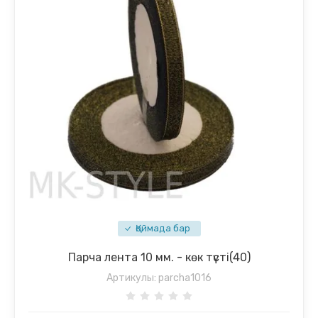
Қоймада бар
Парча лента 10 мм. - көк түсті(40)
Артикулы:
parcha1016