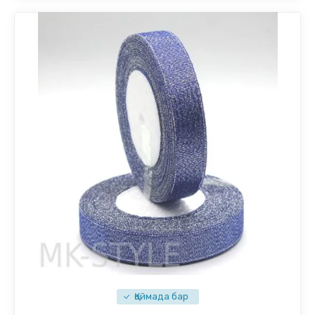
Қоймада бар