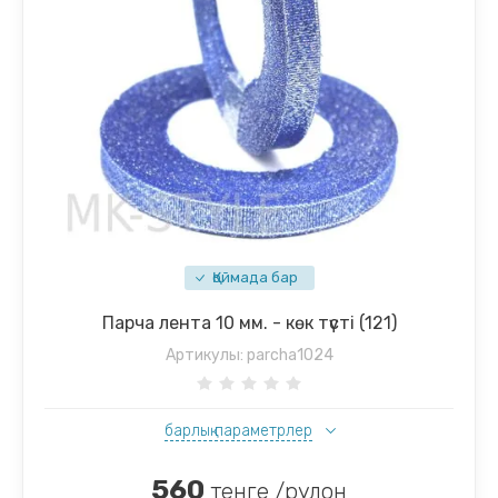
Қоймада бар
Парча лента 10 мм. - көк түсті (121)
Артикулы:
parcha1024
барлық параметрлер
560
тенге /рулон