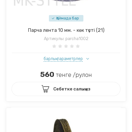
Қоймада бар
Парча лента 10 мм. - көк түсті (21)
Артикулы:
parcha1002
барлық параметрлер
560
тенге /рулон
Себетке салыңыз