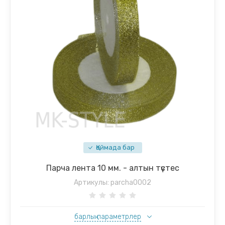
Қоймада бар
Парча лента 10 мм. - алтын түстес
Артикулы:
parcha0002
барлық параметрлер