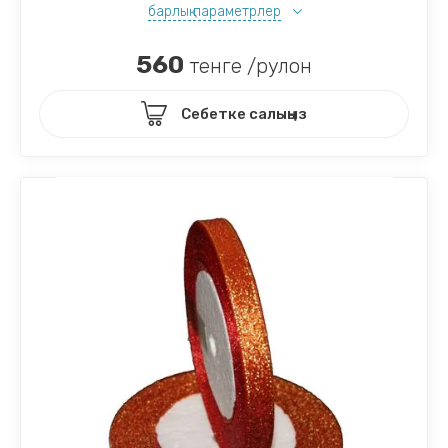
барлық параметрлер
560
тенге /рулон
Себетке салыңыз