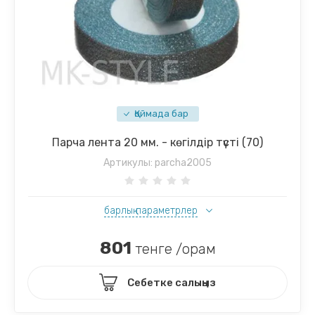
Қоймада бар
Парча лента 20 мм. - көгілдір түсті (70)
Артикулы:
parcha2005
барлық параметрлер
801
тенге /орам
Себетке салыңыз