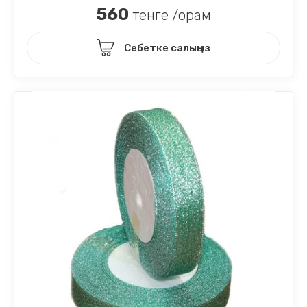
560
тенге /орам
Себетке салыңыз