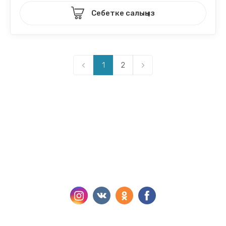
Себетке салыңыз
1
2