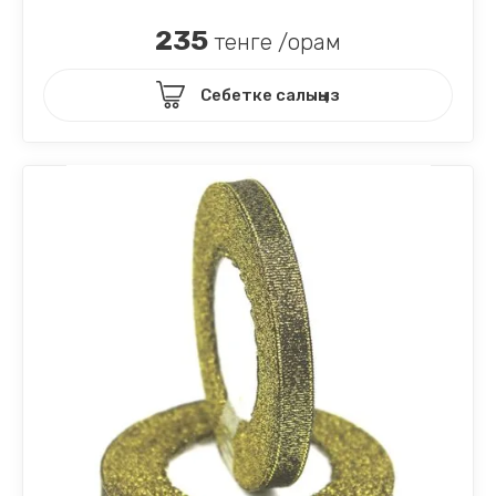
235
тенге /орам
Себетке салыңыз