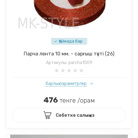
Қоймада бар
Парча лента 10 мм. - сарғыш түсті (26)
Артикулы:
parcha1009
барлық параметрлер
476
тенге /орам
Себетке салыңыз