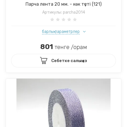
Парча лента 20 мм. - көк түсті (121)
Артикулы:
parcha2014
барлық параметрлер
801
тенге /орам
Себетке салыңыз