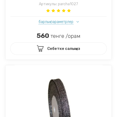
Артикулы:
parcha1027
барлық параметрлер
560
тенге /орам
Себетке салыңыз