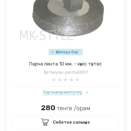
Қоймада бар
Парча лента 10 мм. - күміс түстес
Артикулы:
parcha0001
барлық параметрлер
280
тенге /орам
Себетке салыңыз