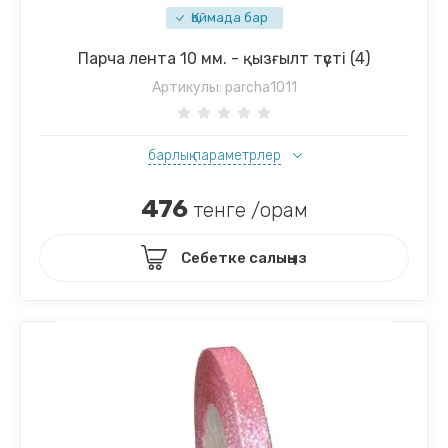
Қоймада бар
Парча лента 10 мм. - қызғылт түсті (4)
Артикулы:
parcha1011
барлық параметрлер
476
тенге /орам
Себетке салыңыз