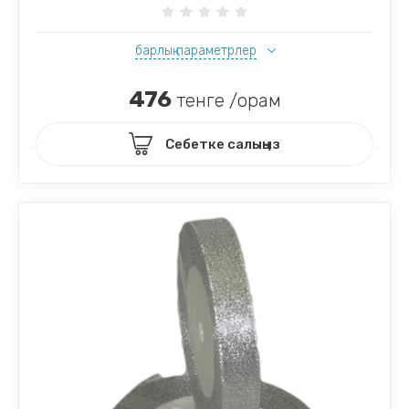
барлық параметрлер
476
тенге /орам
Себетке салыңыз