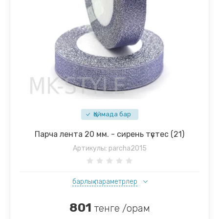
Қоймада бар
Парча лента 20 мм. - сирень түстес (21)
Артикулы:
parcha2015
барлық параметрлер
801
тенге /орам