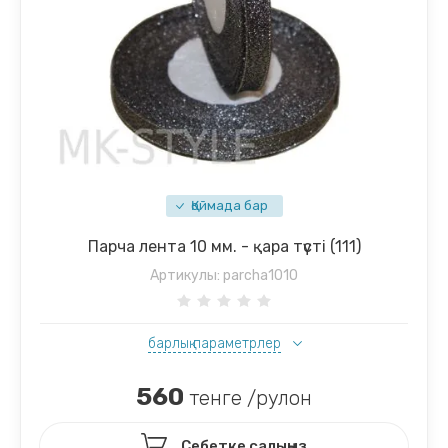
Қоймада бар
Парча лента 10 мм. - қара түсті (111)
Артикулы:
parcha1010
барлық параметрлер
560
тенге /рулон
Себетке салыңыз