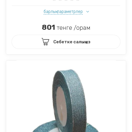
барлық параметрлер
801
тенге /орам
Себетке салыңыз