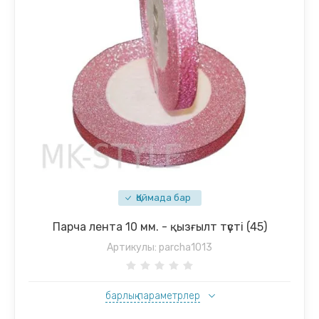
Қоймада бар
Парча лента 10 мм. - қызғылт түсті (45)
Артикулы:
parcha1013
барлық параметрлер