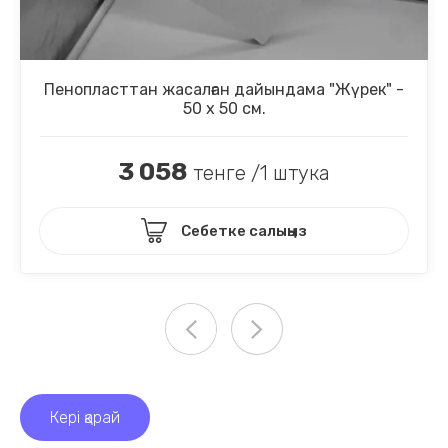
Пенопласттан жасалған дайындама "Жүрек" -
50 х 50 см.
3 058
тенге /1 штука
Себетке салыңыз
Кері қарай