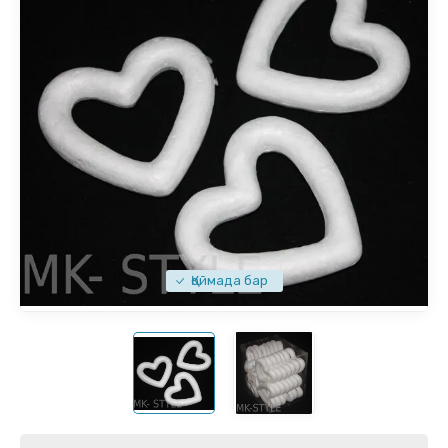
Қоймада бар