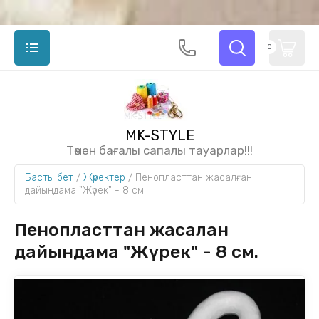
0
MK-STYLE
Төмен бағалы сапалы тауарлар!!!
Басты бет
 / 
Жүректер
 / 
Пенопласттан жасалған 
дайындама "Жүрек" - 8 см.
Пенопласттан жасалған
дайындама "Жүрек" - 8 см.