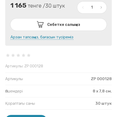
1 165
тенге /30 штук
Себетке салыңыз
Арзан тапсаңыз, бағасын түсіреміз
Артикулы:
ZP 000128
Артикулы
ZP 000128
Өлшемдері
8 х 7,8 см.
Қораптағы саны
30 штук