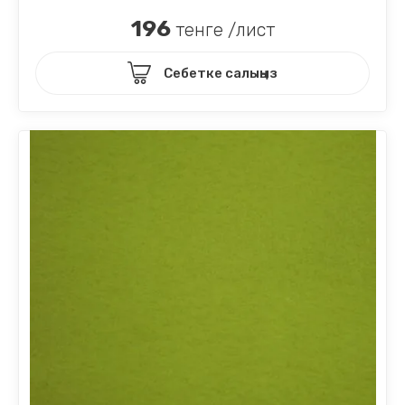
196
тенге /лист
Себетке салыңыз