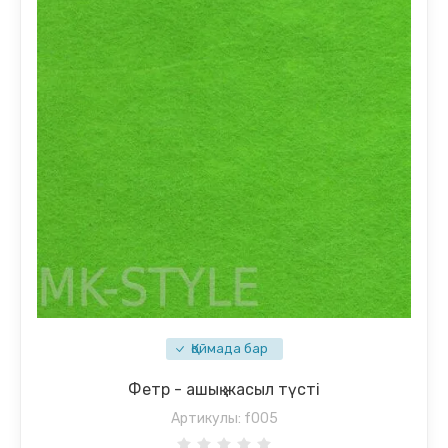
Қоймада бар
Фетр - ашық жасыл түсті
Артикулы:
f005