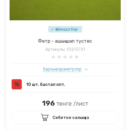
Қоймада бар
Фетр - ашық шөп түстес
Артикулы:
f02/0721
барлық параметрлер
10 шт. бастап опт.
196
тенге /лист
Себетке салыңыз