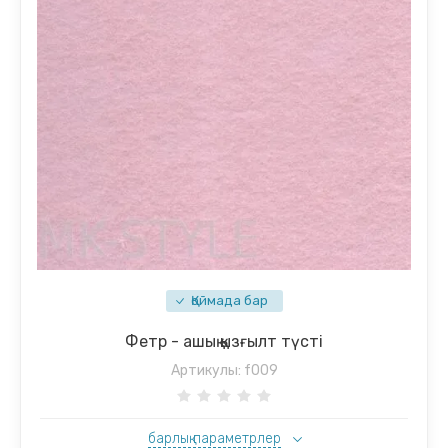
Қоймада бар
Фетр - ашық қызғылт түсті
Артикулы:
f009
барлық параметрлер