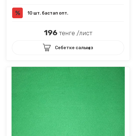
10 шт. бастап опт.
196
тенге /лист
Себетке салыңыз