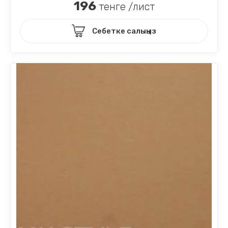
196
тенге /лист
Себетке салыңыз