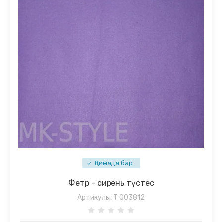
Қоймада бар
Фетр - сирень түстес
Артикулы:
T 003812