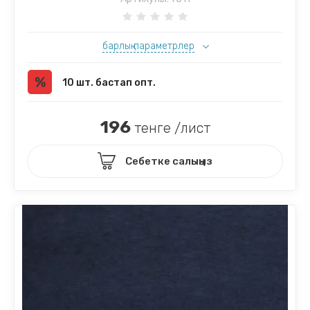
барлық параметрлер
10 шт. бастап опт.
196
тенге /лист
Себетке салыңыз