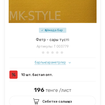
Қоймада бар
Фетр - сары түсті
Артикулы:
T 003779
барлық параметрлер
10 шт. бастап опт.
196
тенге /лист
Себетке салыңыз