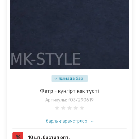
Қоймада бар
Фетр - күңгірт көк түсті
Артикулы:
f03/290619
барлық параметрлер
10 шт. бастап опт.