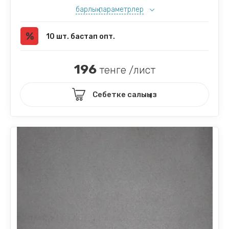
барлық параметрлер
10 шт. бастап опт.
196
тенге /лист
Себетке салыңыз