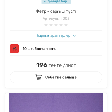
Қоймада бар
Фетр - сарғыш түсті
Артикулы:
f003
барлық параметрлер
10 шт. бастап опт.
196
тенге /лист
Себетке салыңыз