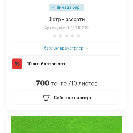
Қоймада бар
Фетр - ассорти
Артикулы:
f01/010219
барлық параметрлер
10 шт. бастап опт.
700
тенге /10 листов
Себетке салыңыз