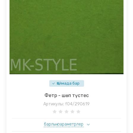
Қоймада бар
Фетр - шөп түстес
Артикулы:
f04/290619
барлық параметрлер