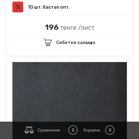
10 шт. бастап опт.
196
тенге /лист
Себетке салыңыз
Сравнение
Корзина
0
0