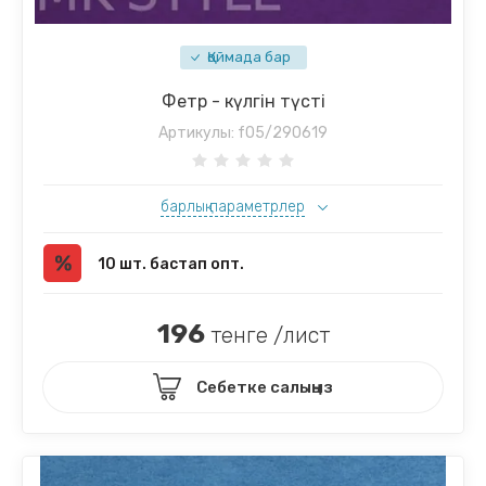
Қоймада бар
Фетр - күлгін түсті
Артикулы:
f05/290619
барлық параметрлер
10 шт. бастап опт.
196
тенге /лист
Себетке салыңыз