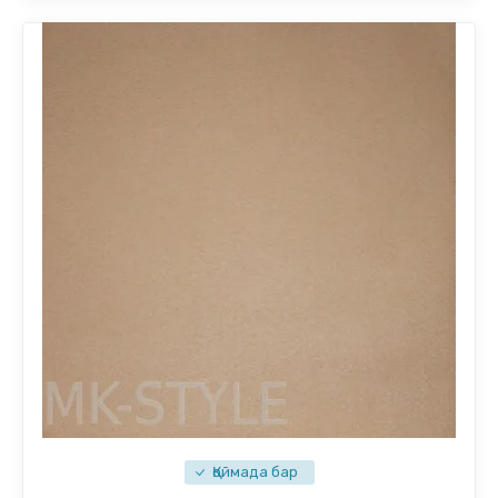
Қоймада бар