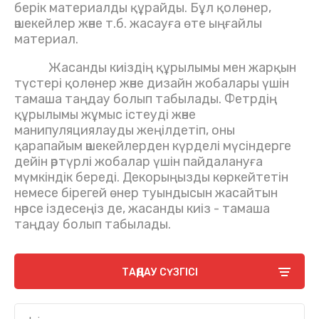
берік материалды құрайды. Бұл қолөнер,
әшекейлер және т.б. жасауға өте ыңғайлы
материал.
Жасанды киіздің құрылымы мен жарқын
түстері қолөнер және дизайн жобалары үшін
тамаша таңдау болып табылады. Фетрдің
құрылымы жұмыс істеуді және
манипуляциялауды жеңілдетіп, оны
қарапайым әшекейлерден күрделі мүсіндерге
дейін әртүрлі жобалар үшін пайдалануға
мүмкіндік береді. Декорыңызды көркейтетін
немесе бірегей өнер туындысын жасайтын
нәрсе іздесеңіз де, жасанды киіз - тамаша
таңдау болып табылады.
ТАҢДАУ СҮЗГІСІ