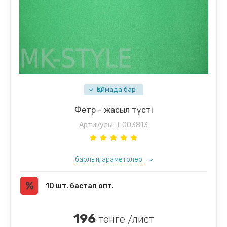
Қоймада бар
Фетр - жасыл түсті
Артикулы:
T 003813
барлық параметрлер
10 шт. бастап опт.
196
тенге /лист