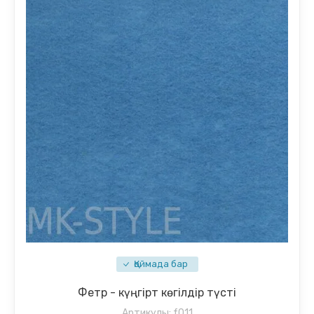
Қоймада бар
Фетр - күңгірт көгілдір түсті
Артикулы:
f011