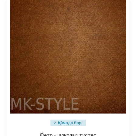
Қоймада бар
Фетр - шоколад түстес