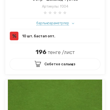
Артикулы:
f004
барлық параметрлер
10 шт. бастап опт.
196
тенге /лист
Себетке салыңыз