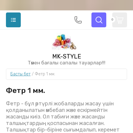
0
MK-STYLE
Төмен бағалы сапалы тауарлар!!!
Басты бет
 / 
Фетр 1 мм.
Фетр 1 мм.
Фетр - бұл әртүрлі жобаларды жасау үшін
қолданылатын әмбебап және ескірмейтін
жасанды киіз. Ол табиғи және жасанды
талшықтардың қоспасынан жасалған.
Талшықтар бір-біріне сығымдалып, керемет