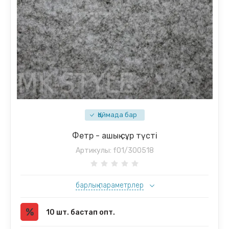
Қоймада бар
Фетр - ашық сұр түсті
Артикулы:
f01/300518
барлық параметрлер
10 шт. бастап опт.