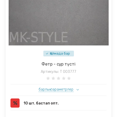
Қоймада бар
Фетр - сұр түсті
Артикулы:
T 003777
барлық параметрлер
10 шт. бастап опт.