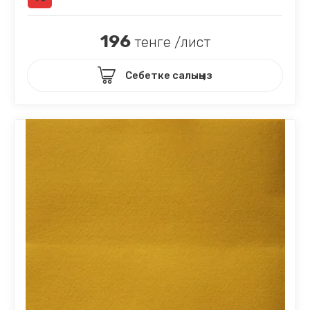
196
тенге /лист
Себетке салыңыз