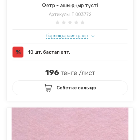
Фетр - ашық қоңыр түсті
Артикулы:
T 003772
барлық параметрлер
10 шт. бастап опт.
196
тенге /лист
Себетке салыңыз