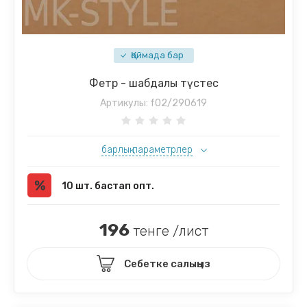
Қоймада бар
Фетр - шабдалы түстес
Артикулы:
f02/290619
барлық параметрлер
10 шт. бастап опт.
196
тенге /лист
Себетке салыңыз