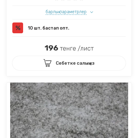
барлық параметрлер
10 шт. бастап опт.
196
тенге /лист
Себетке салыңыз