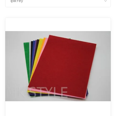
Іріктеу